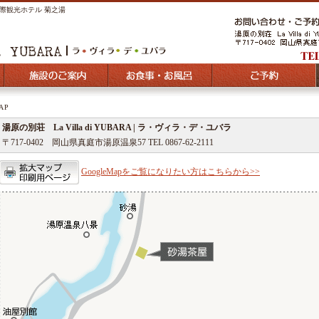
際観光ホテル 菊之湯
AP
湯原の別荘 La Villa di YUBARA | ラ・ヴィラ・デ・ユバラ
〒717-0402 岡山県真庭市湯原温泉57 TEL 0867-62-2111
GoogleMapをご覧になりたい方はこちらから>>