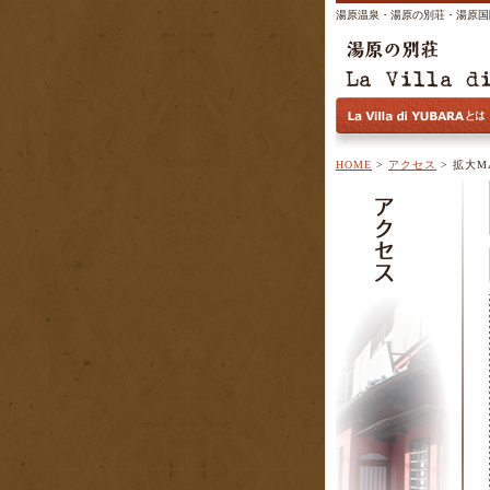
湯原温泉・湯原の別荘・湯原国
HOME
>
アクセス
> 拡大M